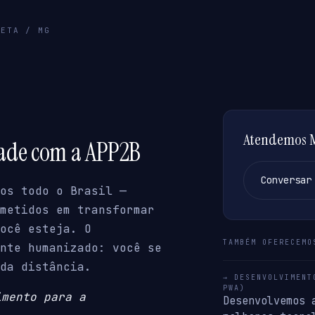
HETA / MG
Atendemos M
dade com a APP2B
Conversar
os todo o Brasil —
metidos em transformar
ocê esteja. O
TAMBÉM OFERECEMO
nte humanizado: você se
da distância.
→ DESENVOLVIMENT
PWA)
imento para a
Desenvolvemos 