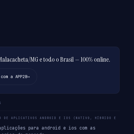
alacacheta/MG e todo o Brasil — 100% online.
 com a APP2B
→
S
O DE APLICATIVOS ANDROID E IOS (NATIVO, HÍBRIDO E
aplicações para android e ios com as