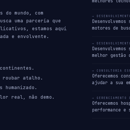
melhores tecno
s do mundo, com
→ DESENVOLVIMENT
usca uma parceria que
Desenvolvemos 
motores de bus
licativos, estamos aqui
ada e envolvente.
→ DESENVOLVIMENT
Desenvolvemos 
melhor gestão 
continentes.
→ CONSULTORIA ES
Oferecemos con
 roubar atalho.
ajudar a sua e
s humanizado.
lor real, não demo.
→ GERENCIAMENTO 
Oferecemos hos
performance e 