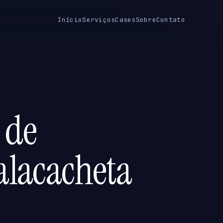
Início
Serviços
Cases
Sobre
Contato
 de
alacacheta