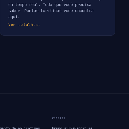
em tempo real. Tudo que você precisa
saber. Pontos turiticos você encontra
aqui.
Ver detalhes
→
CONTATO
mento de aplicativos
bruno.silva@app2b.me