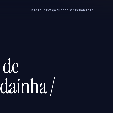
Início
Serviços
Cases
Sobre
Contato
 de
adainha /