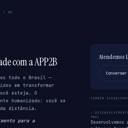
A / MG
Atendemos L
dade com a APP2B
Conversar
os todo o Brasil —
idos em transformar
ocê esteja. O
TAMBÉM OFERECEMO
nte humanizado: você se
da distância.
→ DESENVOLVIMENT
PWA)
imento para a
Desenvolvemos 