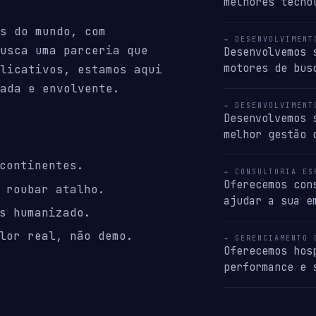
melhores tecno
s do mundo, com
→ DESENVOLVIMENT
usca uma parceria que
Desenvolvemos 
motores de bus
licativos, estamos aqui
ada e envolvente.
→ DESENVOLVIMENT
Desenvolvemos 
melhor gestão 
continentes.
→ CONSULTORIA ES
Oferecemos con
 roubar atalho.
ajudar a sua e
s humanizado.
lor real, não demo.
→ GERENCIAMENTO 
Oferecemos hos
performance e 