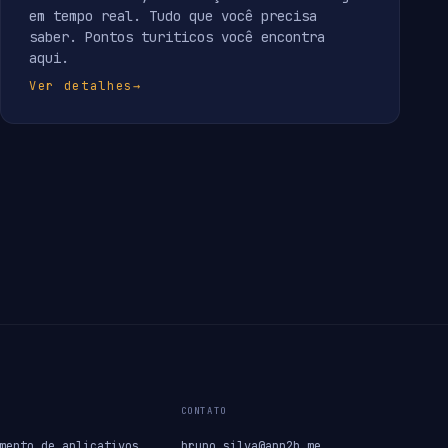
em tempo real. Tudo que você precisa
saber. Pontos turiticos você encontra
aqui.
Ver detalhes
→
CONTATO
mento de aplicativos
bruno.silva@app2b.me