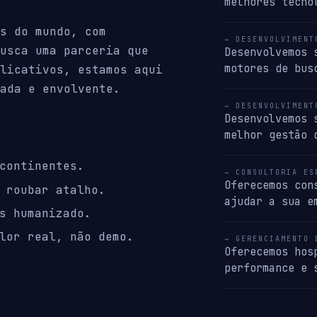
melhores tecno
s do mundo, com
→ DESENVOLVIMENT
usca uma parceria que
Desenvolvemos 
motores de bus
licativos, estamos aqui
ada e envolvente.
→ DESENVOLVIMENT
Desenvolvemos 
melhor gestão 
continentes.
→ CONSULTORIA ES
Oferecemos con
 roubar atalho.
ajudar a sua e
s humanizado.
lor real, não demo.
→ GERENCIAMENTO 
Oferecemos hos
performance e 