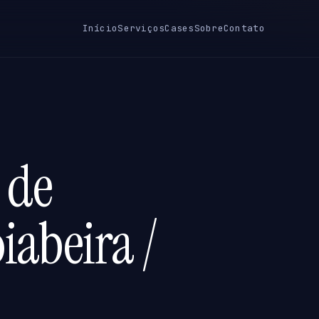
Início
Serviços
Cases
Sobre
Contato
 de
iabeira /