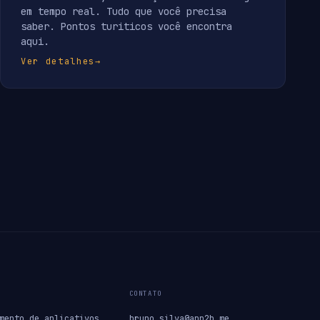
em tempo real. Tudo que você precisa
saber. Pontos turiticos você encontra
aqui.
Ver detalhes
→
CONTATO
mento de aplicativos
bruno.silva@app2b.me