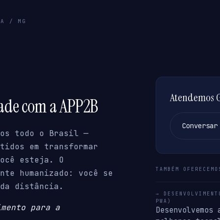
RA / MG
Atendemos Go
dade com a APP2B
Conversar
os todo o Brasil —
tidos em transformar
ocê esteja. O
TAMBÉM OFERECEMO
nte humanizado: você se
da distância.
→ DESENVOLVIMENT
PWA)
imento para a
Desenvolvemos 