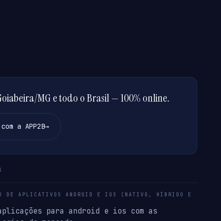
iabeira/MG e todo o Brasil — 100% online.
 com a APP2B
→
S
O DE APLICATIVOS ANDROID E IOS (NATIVO, HÍBRIDO E
aplicações para android e ios com as