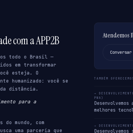
Atendemos Ib
dade com a APP2B
Conversar
os todo o Brasil —
idos em transformar
ocê esteja. O
TAMBÉM OFERECEMO
nte humanizado: você se
da distância.
→ DESENVOLVIMENT
PWA)
imento para a
Desenvolvemos 
melhores tecno
s do mundo, com
→ DESENVOLVIMENT
usca uma parceria que
Desenvolvemos 