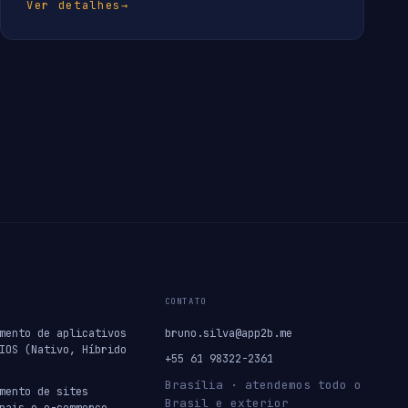
Ver detalhes
→
CONTATO
mento de aplicativos
bruno.silva@app2b.me
IOS (Nativo, Híbrido
+55 61 98322-2361
Brasília · atendemos todo o
mento de sites
Brasil e exterior