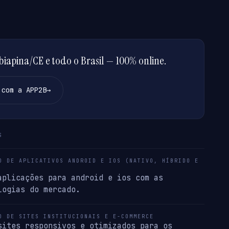
iapina/CE e todo o Brasil — 100% online.
 com a APP2B
→
S
O DE APLICATIVOS ANDROID E IOS (NATIVO, HÍBRIDO E
aplicações para android e ios com as
logias do mercado.
O DE SITES INSTITUCIONAIS E E-COMMERCE
sites responsivos e otimizados para os