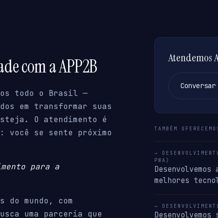
Atendemos Ab
dade com a APP2B
Conversar
os todo o Brasil —
dos em transformar suas
steja. O atendimento é
TAMBÉM OFERECEMO
: você se sente próximo
→ DESENVOLVIMENT
PWA)
imento para a
Desenvolvemos 
melhores tecno
s do mundo, com
→ DESENVOLVIMENT
usca uma parceria que
Desenvolvemos 