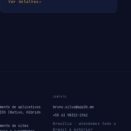
Ver detalhes
→
CONTATO
mento de aplicativos
bruno.silva@app2b.me
IOS (Nativo, Híbrido
+55 61 98322-2361
Brasília · atendemos todo o
mento de sites
Brasil e exterior