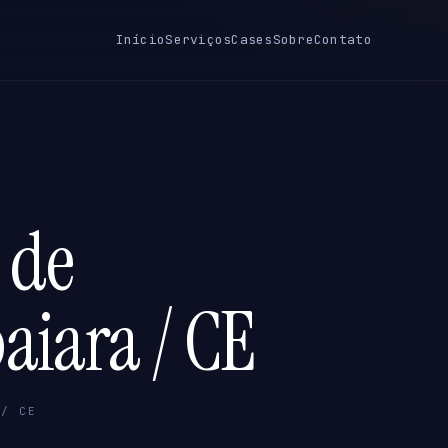
Início
Serviços
Cases
Sobre
Contato
 de
aiara / CE
 / CE