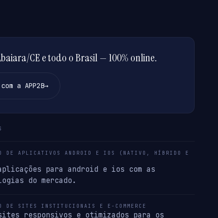
aiara/CE e todo o Brasil — 100% online.
 com a APP2B
→
S
O DE APLICATIVOS ANDROID E IOS (NATIVO, HÍBRIDO E
aplicações para android e ios com as
logias do mercado.
O DE SITES INSTITUCIONAIS E E-COMMERCE
sites responsivos e otimizados para os